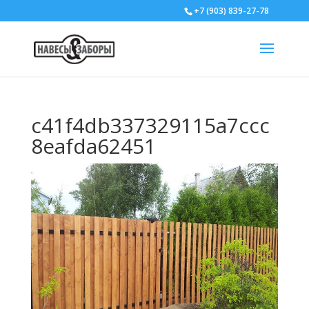
+7 (903) 839-27-78
c41f4db337329115a7ccc
8eafda62451