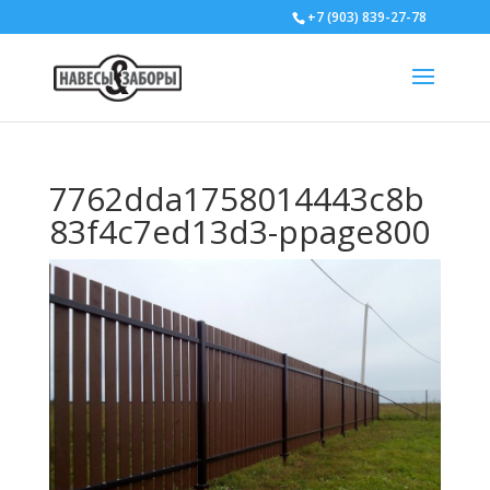
+7 (903) 839-27-78
7762dda1758014443c8b
83f4c7ed13d3-ppage800